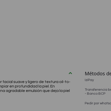
🎁¡Regalos para ti!🎁
✨Solo online – T&C✨
Compra aquí
Métodos d
IziPay
 facial suave y ligero de textura oil-to-
impiar en profundidad la piel. En
Transferencia b
na agradable emulsión que deja la piel
- Banco BCP
Pedir por whats