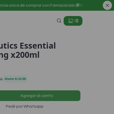
iencia única de comprar con Farmacia Isis! 🎁✨
0
utics Essential
ng x200ml
90
Ahorra
S/ 20.98
Agregar al carrito
Pedir por Whatsapp