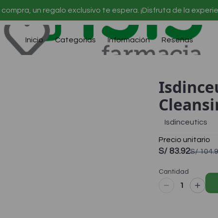
 compra, un regalo exclusivo te espera. ¡Disfruta de la exper
Inicio
Categorías
Información
Reseñas
Isdince
Cleansi
Isdinceutics
Precio unitario
S/ 83.92
S/ 104.
Cantidad
1