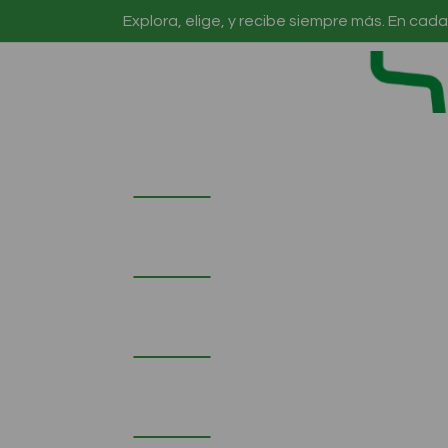
Explora, elige, y recibe siempre más. En cada
Ir a Inicio
-20 %