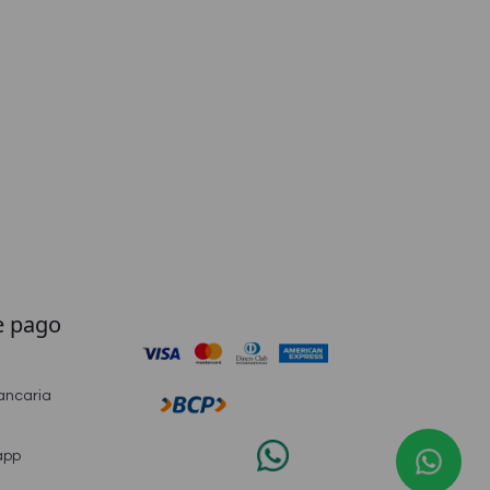
e pago
ancaria
app