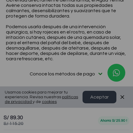
Obtenida directamente del manantial, el Agua Termal
✨Solo online – T&C✨
Avène conserva intactas todas sus propiedades
calmantes, desensibilizantes y suavizantes que te
Compra aquí
protegen de forma duradera.
Podemos usarla después de una intervención
quirúrgica, si hay rojeces en el rostro, en caso de
irritación cutánea, después de una quemadura solar,
para el eritema del pañal del bebé, después de
desmaquillarse, después de afeitarse, después de
hacer deporte, después de depilarse, durante un viaje,
para refrescarse, etc.
Conoce los métodos de pago
Usamos cookies para mejorar tu
Aceptar
experiencia. Revisa nuestras
políticas
de privacidad
y de
cookies
S/ 89.30
Ahorra
S/ 25.90
!
S/ 115.20