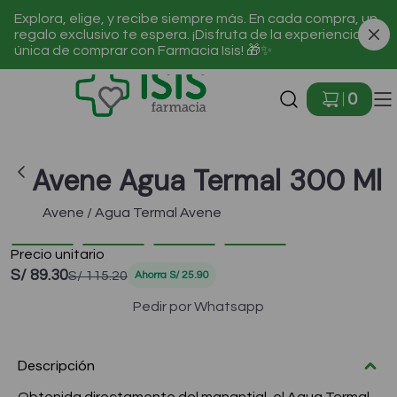
Explora, elige, y recibe siempre más. En cada compra, un
regalo exclusivo te espera. ¡Disfruta de la experiencia
única de comprar con Farmacia Isis! 🎁✨
Ir a Inicio
0
Avene Agua Termal 300 Ml
Avene / Agua Termal Avene
Precio unitario
-22 %
S/ 89.30
S/ 115.20
Ahorra
S/ 25.90
Pedir por Whatsapp
Descripción
🎁¡Regalos para ti!🎁