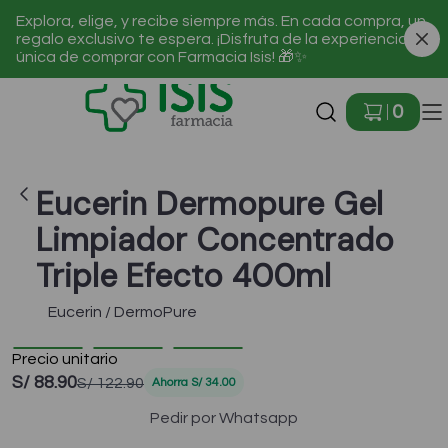
Explora, elige, y recibe siempre más. En cada compra, un
regalo exclusivo te espera. ¡Disfruta de la experiencia
única de comprar con Farmacia Isis! 🎁✨
Ir a Inicio
0
Eucerin Dermopure Gel
Limpiador Concentrado
Triple Efecto 400ml
Eucerin / DermoPure
Precio unitario
-28 %
S/ 88.90
S/ 122.90
Ahorra
S/ 34.00
Pedir por Whatsapp
🎁¡Regalos para ti!🎁