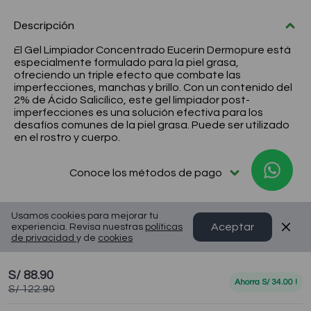
✨Solo online – T&C✨
Descripción
Compra aquí
El Gel Limpiador Concentrado Eucerin Dermopure está
especialmente formulado para la piel grasa,
ofreciendo un triple efecto que combate las
imperfecciones, manchas y brillo. Con un contenido del
2% de Ácido Salicílico, este gel limpiador post-
imperfecciones es una solución efectiva para los
desafíos comunes de la piel grasa. Puede ser utilizado
en el rostro y cuerpo.
Conoce los métodos de pago
Usamos cookies para mejorar tu
Aceptar
experiencia. Revisa nuestras
políticas
de privacidad
y de
cookies
S/ 88.90
Ahorra
S/ 34.00
!
S/ 122.90