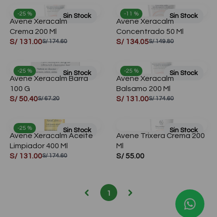
🎁¡Regalos para ti!🎁
✨Solo online – T&C✨
-25 %
-11 %
Sin Stock
Sin Stock
Avene Xeracalm
Avene Xeracalm
Compra aquí
Crema 200 Ml
Concentrado 50 Ml
S/ 131.00
S/ 134.05
S/ 174.60
S/ 149.80
-25 %
-25 %
Sin Stock
Sin Stock
Avene Xeracalm Barra
Avene Xeracalm
100 G
Balsamo 200 Ml
S/ 50.40
S/ 131.00
S/ 67.20
S/ 174.60
-25 %
Sin Stock
Sin Stock
Avene Xeracalm Aceite
Avene Trixera Crema 200
Limpiador 400 Ml
Ml
S/ 131.00
S/ 55.00
S/ 174.60
1