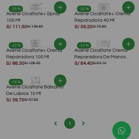
🎁¡Regalos para ti!🎁
✨Solo online – T&C✨
-25 %
-22 %
Avene Cicalfate+ Spray
Avene Cicalfate+ Crema
Compra aquí
100 Ml
Reparadora 40 Ml
S/ 111.50
S/ 59.20
S/ 148.60
S/ 75.80
-22 %
-23 %
Avene Cicalfate+ Crema
Avene Cicalfate Crema
Reparadora 100 Ml
Reparadora De Manos
S/ 98.30
100 Ml
S/ 64.40
S/ 126.40
S/ 83.10
-16 %
Avene Cicalfate Bálsamo
De Labios 10 Ml
S/ 39.70
S/ 47.50
1