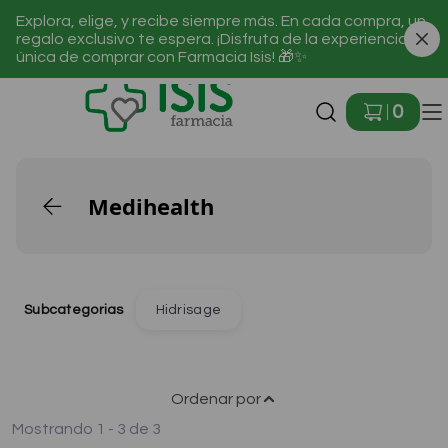
Explora, elige, y recibe siempre más. En cada compra, un
regalo exclusivo te espera. ¡Disfruta de la experiencia
única de comprar con Farmacia Isis! 🎁✨
Ir a Inicio
0
Medihealth
Subcategorias
Hidrisage
Ordenar por
🎁¡Regalos para ti!🎁
✨Solo online – T&C✨
Mostrando 1 - 3 de 3