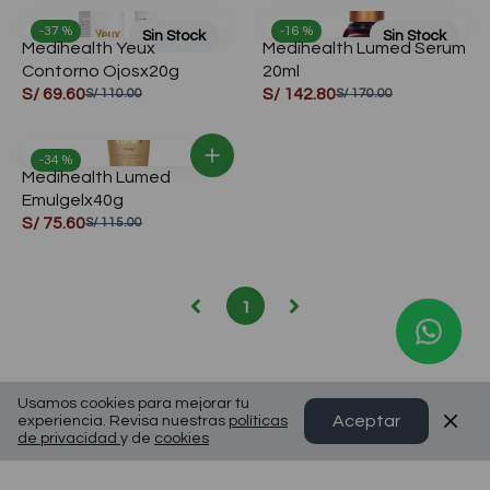
Compra aquí
-37 %
-16 %
Sin Stock
Sin Stock
Medihealth Yeux
Medihealth Lumed Serum
Contorno Ojosx20g
20ml
S/ 69.60
S/ 142.80
S/ 110.00
S/ 170.00
-34 %
Medihealth Lumed
Emulgelx40g
S/ 75.60
S/ 115.00
1
Usamos cookies para mejorar tu
Aceptar
experiencia. Revisa nuestras
políticas
de privacidad
y de
cookies