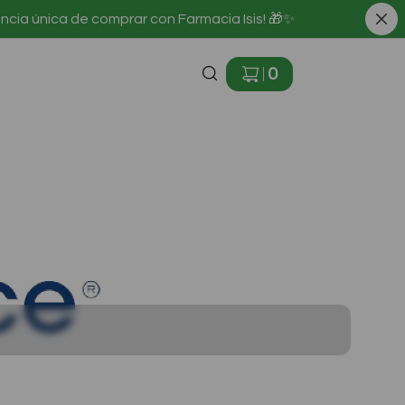
iencia única de comprar con Farmacia Isis! 🎁✨
0