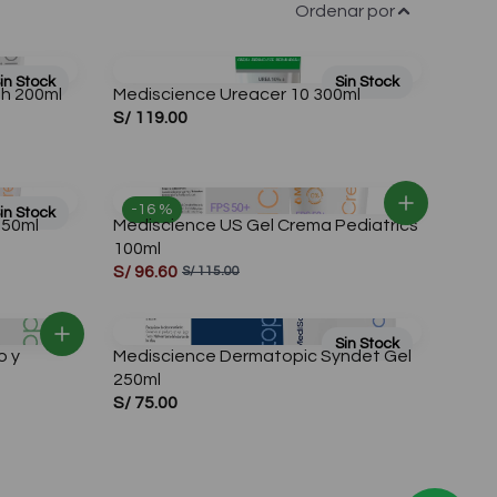
Ordenar por
in Stock
Sin Stock
h 200ml
Mediscience Ureacer 10 300ml
S/ 119.00
-16 %
in Stock
250ml
Mediscience US Gel Crema Pediatrics
100ml
S/ 96.60
S/ 115.00
Sin Stock
o y
Mediscience Dermatopic Syndet Gel
250ml
S/ 75.00