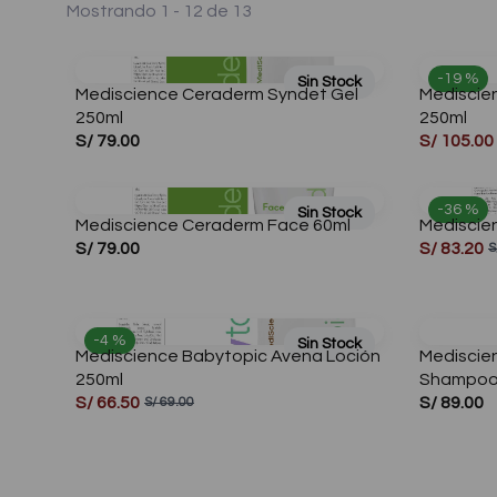
Mostrando 1 - 12 de 13
-19 %
Sin Stock
Mediscience Ceraderm Syndet Gel
Mediscie
250ml
250ml
S/ 79.00
S/ 105.00
-36 %
Sin Stock
Mediscience Ceraderm Face 60ml
Mediscie
S/ 79.00
S/ 83.20
S
-4 %
Sin Stock
Mediscience Babytopic Avena Loción
Mediscie
250ml
Shampoo
S/ 66.50
S/ 89.00
S/ 69.00