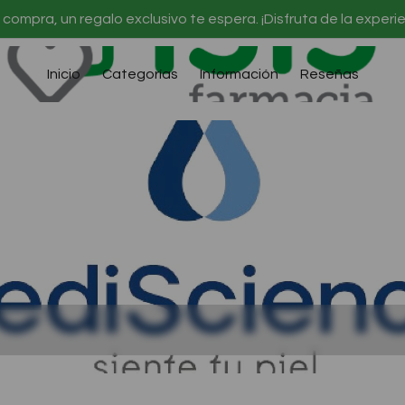
 compra, un regalo exclusivo te espera. ¡Disfruta de la exper
Inicio
Categorías
Información
Reseñas