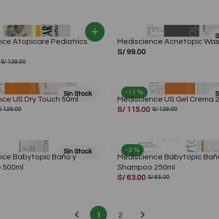
🎁¡Regalos para ti!🎁
✨Solo online – T&C✨
S
nce Atopicare Pediatrics
Mediscience Acnetopic Was
Compra aquí
S/ 99.00
S/ 129.00
-11 %
Sin Stock
S
nce US Dry Touch 50ml
Mediscience US Gel Crema 
S/ 115.00
/ 129.00
S/ 129.00
-3 %
Sin Stock
nce Babytopic Baño y
Mediscience Babytopic Bañ
 500ml
Shampoo 250ml
S/ 63.00
S/ 65.00
1
2